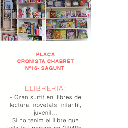
PLAÇA
CRONISTA CHABRET
Nº16- SAGUNT
LLIBRERIA:
- Gran surtit en llibres de
lectura, novetats, infantil,
juvenil...
Si no tenim el llibre que
vols te´l portem en 24/48h.