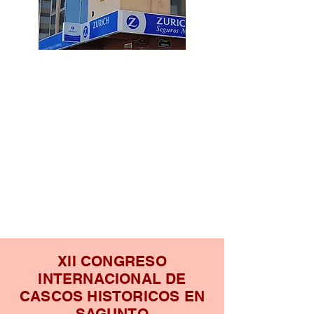
Associació de Comerciants Ciutat de
Sagunt
www.ciudaddesagunto.com
email:
ciudaddesagunto@gmail.com
XII CONGRESO
INTERNACIONAL DE
CASCOS HISTORICOS EN
SAGUNTO